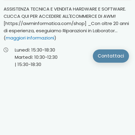
ASSISTENZA TECNICA E VENDITA HARDWARE E SOFTWARE.
CLICCA QUI PER ACCEDERE ALL'ECOMMERCE DI AWM!
[https://awminformatica.com/shop] _Con oltre 20 anni
di esperienza, eseguiamo Riparazioni in Laborator...
(
maggiori informazioni
)
Lunedì:
15:30-
18:30
Contattaci
Martedì:
10:30-
12:30
|
15:30-
18:30
Mercoledì:
10:30-
12:30
|
15:30-
18:30
Giovedì:
10:30-
12:30
|
15:30-
18:30
Venerdì:
10:30-
12:30
|
15:30-
18:30
Sabato:
10:30-
12:30
Sito web